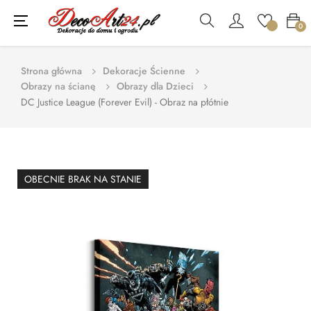
Toggle
☰
0
navigation
Strona główna
Dekoracje Ścienne
Obrazy na ścianę
Obrazy dla Dzieci
DC Justice League (Forever Evil) - Obraz na płótnie
OBECNIE BRAK NA STANIE