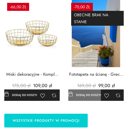
-66,00 ZŁ
-70,00 ZŁ
OBECNIE BRAK NA
STANIE
Miski dekoracyjne - Komplet
Fototapeta na ścianę - Grecja
3szt. - Metalowe -...
- 183x254 cm
175,00 zł
109,00 zł
169,00 zł
99,00 zł
DODAJ DO KOSZYKA
DODAJ DO KOSZYKA
WSZYSTKIE PRODUKTY W PROMOCJI