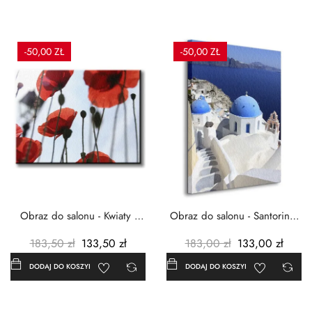
-50,00 ZŁ
-50,00 ZŁ
Obraz do salonu - Kwiaty -
Obraz do salonu - Santorini -
Czerwone maki -...
Grecja Cykady -...
183,50 zł
133,50 zł
183,00 zł
133,00 zł
DODAJ DO KOSZYKA
DODAJ DO KOSZYKA