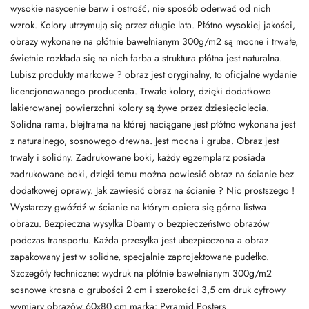
wysokie nasycenie barw i ostrość, nie sposób oderwać od nich
wzrok. Kolory utrzymują się przez długie lata. Płótno wysokiej jakości,
obrazy wykonane na płótnie bawełnianym 300g/m2 są mocne i trwałe,
świetnie rozkłada się na nich farba a struktura płótna jest naturalna.
Lubisz produkty markowe ? obraz jest oryginalny, to oficjalne wydanie
licencjonowanego producenta. Trwałe kolory, dzięki dodatkowo
lakierowanej powierzchni kolory są żywe przez dziesięciolecia.
Solidna rama, blejtrama na której naciągane jest płótno wykonana jest
z naturalnego, sosnowego drewna. Jest mocna i gruba. Obraz jest
trwały i solidny. Zadrukowane boki, każdy egzemplarz posiada
zadrukowane boki, dzięki temu można powiesić obraz na ścianie bez
dodatkowej oprawy. Jak zawiesić obraz na ścianie ? Nic prostszego !
Wystarczy gwóźdź w ścianie na którym opiera się górna listwa
obrazu. Bezpieczna wysyłka Dbamy o bezpieczeństwo obrazów
podczas transportu. Każda przesyłka jest ubezpieczona a obraz
zapakowany jest w solidne, specjalnie zaprojektowane pudełko.
Szczegóły techniczne: wydruk na płótnie bawełnianym 300g/m2
sosnowe krosna o grubości 2 cm i szerokości 3,5 cm druk cyfrowy
wymiary obrazów 60x80 cm marka: Pyramid Posters