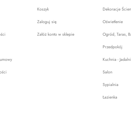
Koszyk
Dekoracje Ście
Zaloguj się
Oświetlenie
ości
Załóż konto w sklepie
Ogród, Taras, B
Przedpokój
 umowy
Kuchnia - Jadaln
ości
Salon
Sypialnia
Łazienka