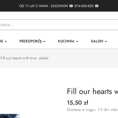
OD 11 LAT Z WAMI - ZADZWOŃ ☎
574-000-825
☎
ÓD
PRZEDPOKÓJ
KUCHNIA
SALON
Fill our hearts with love - plakat
Fill our hearts w
15,50 zł
Dostawa w ciągu: 1-3 dni rob