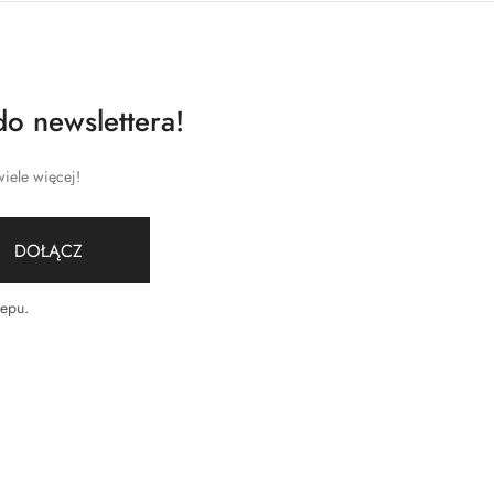
do newslettera!
iele więcej!
DOŁĄCZ
lepu
.