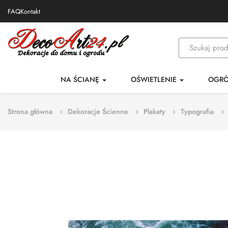
FAQ
Kontakt
NA ŚCIANĘ
OŚWIETLENIE
OGR
Strona główna
Dekoracje Ścienne
Plakaty
Typografia