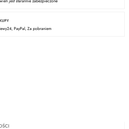
ień jest starannie zabezpieczone
AKUPY
elewy24, PayPal, Za pobraniem
OŚCI