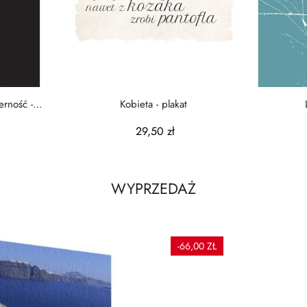
erność -
Kobieta - plakat
29,50 zł
WYPRZEDAŻ
-66,00 ZŁ