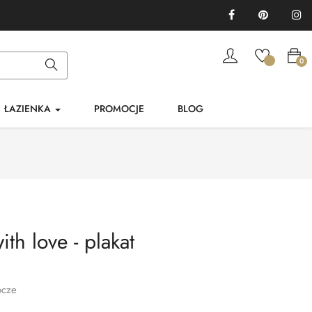
Facebook
Pinterest
In
0
ŁAZIENKA
PROMOCJE
BLOG
ith love - plakat
ocze