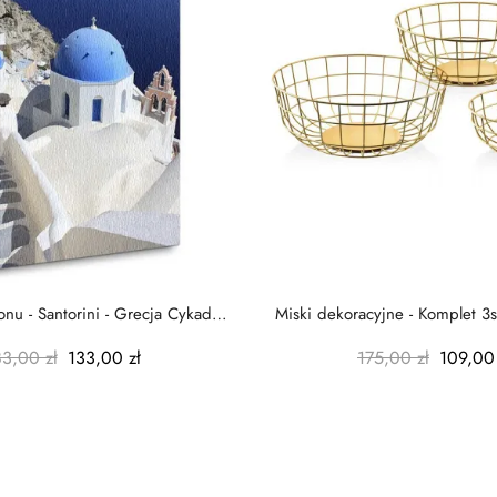
nu - Santorini - Grecja Cykady
Miski dekoracyjne - Komplet 3s
-...
-...
83,00 zł
133,00 zł
175,00 zł
109,00 