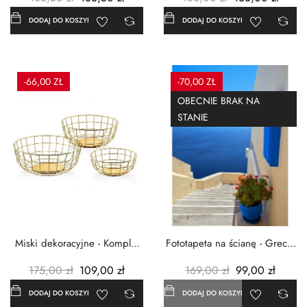
DODAJ DO KOSZYKA
DODAJ DO KOSZYKA
-66,00 ZŁ
-70,00 ZŁ
OBECNIE BRAK NA
STANIE
Miski dekoracyjne - Komplet
Fototapeta na ścianę - Grecja
3szt. - Metalowe -...
- 183x254 cm
175,00 zł
109,00 zł
169,00 zł
99,00 zł
DODAJ DO KOSZYKA
DODAJ DO KOSZYKA