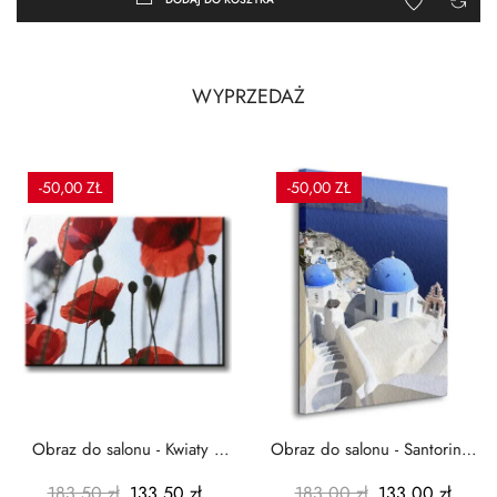
WYPRZEDAŻ
-50,00 ZŁ
-50,00 ZŁ
Obraz do salonu - Kwiaty -
Obraz do salonu - Santorini -
Czerwone maki -...
Grecja Cykady -...
183,50 zł
133,50 zł
183,00 zł
133,00 zł