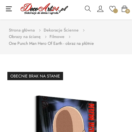
Toggle
☰
0
navigation
Strona główna
Dekoracje Ścienne
Obrazy na ścianę
Filmowe
One Punch Man Hero Of Earth - obraz na płótnie
OBECNIE BRAK NA STANIE