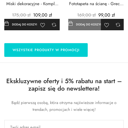
Miski dekoracyjne - Komplet
Fototapeta na ścianę - Grecja
3szt. - Metalowe -...
- 183x254 cm
175,00 zł
109,00 zł
169,00 zł
99,00 zł
DODAJ DO KOSZYKA
DODAJ DO KOSZYKA
WSZYSTKIE PRODUKTY W PROMOCJI
Ekskluzywne oferty i 5% rabatu na start –
zapisz się do newslettera!
Bądź pierwszą osobą, która otrzyma najświeższe informacje o
trendach, promocjach i wiele więcej!