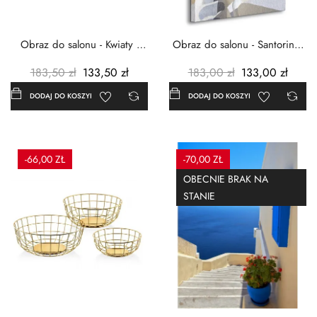
Obraz do salonu - Kwiaty -
Obraz do salonu - Santorini -
Czerwone maki -...
Grecja Cykady -...
183,50 zł
133,50 zł
183,00 zł
133,00 zł
DODAJ DO KOSZYKA
DODAJ DO KOSZYKA
-66,00 ZŁ
-70,00 ZŁ
OBECNIE BRAK NA
STANIE