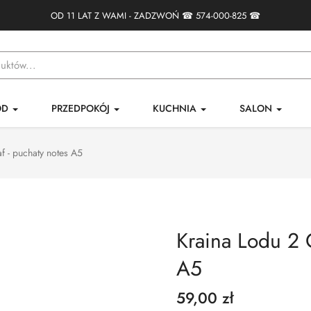
OD 11 LAT Z WAMI - ZADZWOŃ ☎
574-000-825
☎
ÓD
PRZEDPOKÓJ
KUCHNIA
SALON
f - puchaty notes A5
Kraina Lodu 2 O
A5
59,00 zł