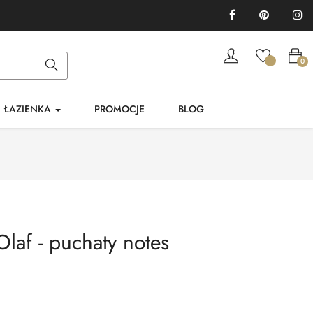
Facebook
Pinterest
In
0
ŁAZIENKA
PROMOCJE
BLOG
laf - puchaty notes