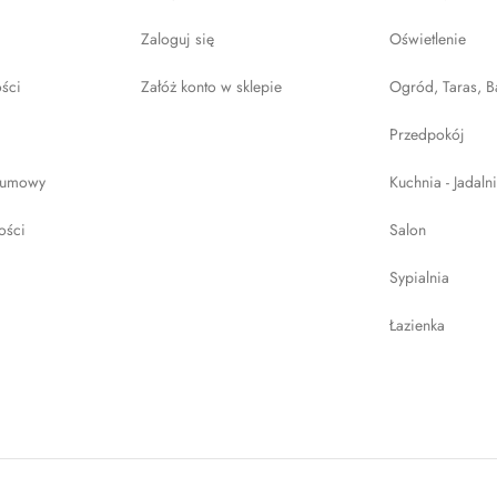
Zaloguj się
Oświetlenie
ości
Załóż konto w sklepie
Ogród, Taras, B
Przedpokój
 umowy
Kuchnia - Jadaln
ości
Salon
Sypialnia
Łazienka