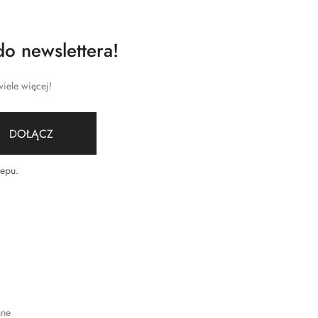
do newslettera!
iele więcej!
DOŁĄCZ
lepu
.
nne