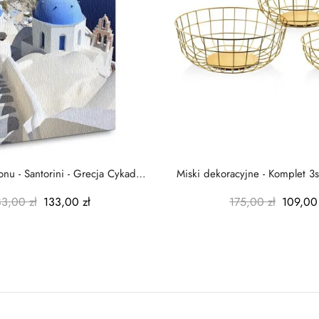
nu - Santorini - Grecja Cykady
Miski dekoracyjne - Komplet 3s
-...
-...
83,00 zł
133,00 zł
175,00 zł
109,00 