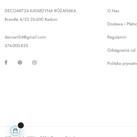
DECOART24 KATARZYNA RÓŻAŃSKA
O Nas
Brandta 4/33 26-600 Radom
Dostawa i Płatn
decoart24@gmail.com
Regulamin
574-000-825
Odstąpienie od
Facebook
Pinterest
Instagram
Polityka prywatn