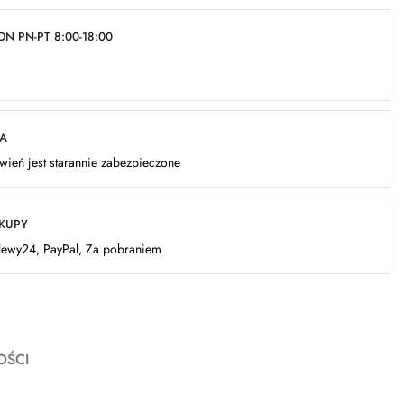
N PN-PT 8:00-18:00
KA
ień jest starannie zabezpieczone
AKUPY
elewy24, PayPal, Za pobraniem
OŚCI