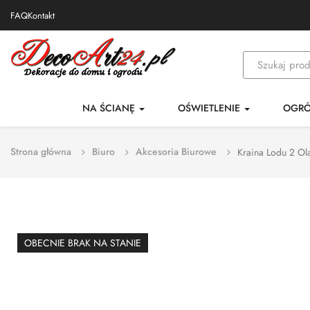
FAQ
Kontakt
NA ŚCIANĘ
OŚWIETLENIE
OGR
Strona główna
Biuro
Akcesoria Biurowe
Kraina Lodu 2 Ola
OBECNIE BRAK NA STANIE