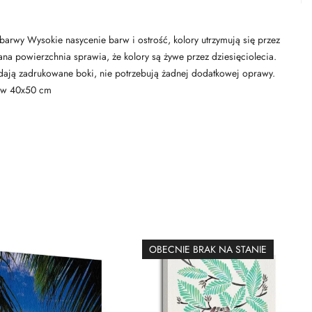
 barwy Wysokie nasycenie barw i ostrość, kolory utrzymują się przez
owana powierzchnia sprawia, że kolory są żywe przez dziesięciolecia.
adają zadrukowane boki, nie potrzebują żadnej dodatkowej oprawy.
zów 40x50 cm
OBECNIE BRAK NA STANIE