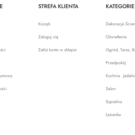
E
STREFA KLIENTA
KATEGORIE
Koszyk
Dekoracje Ście
Zaloguj się
Oświetlenie
ości
Załóż konto w sklepie
Ogród, Taras, B
Przedpokój
 umowy
Kuchnia - Jadaln
ości
Salon
Sypialnia
Łazienka