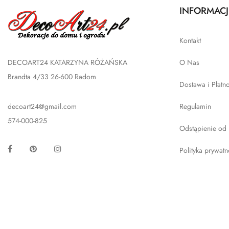
INFORMACJ
Kontakt
DECOART24 KATARZYNA RÓŻAŃSKA
O Nas
Brandta 4/33 26-600 Radom
Dostawa i Płatn
decoart24@gmail.com
Regulamin
574-000-825
Odstąpienie od
Facebook
Pinterest
Instagram
Polityka prywatn