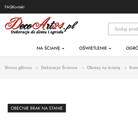
FAQ
Kontakt
NA ŚCIANĘ
OŚWIETLENIE
OGR
Strona główna
Dekoracje Ścienne
Obrazy na ścianę
Kom
OBECNIE BRAK NA STANIE