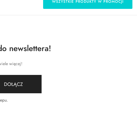
WSZYSTKIE PRODUKTY W PROMOCJI
do newslettera!
iele więcej!
DOŁĄCZ
lepu
.