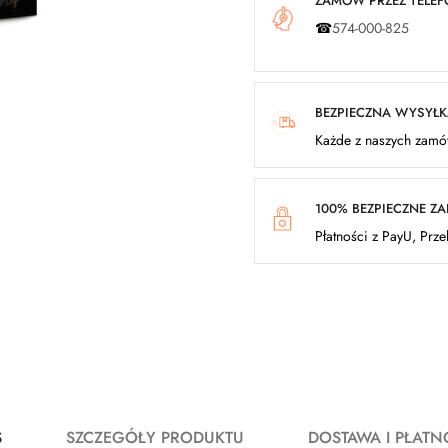
ZAMÓW PRZEZ TELEFO
☎
574-000-825
BEZPIECZNA WYSYŁ
Każde z naszych zamów
100% BEZPIECZNE Z
Płatności z PayU, Prz
S
SZCZEGÓŁY PRODUKTU
DOSTAWA I PŁATN