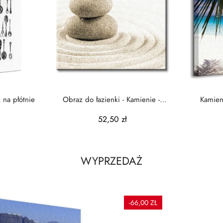
 na płótnie
Obraz do łazienki - Kamienie -
Kamien
40x40cm
52,50 zł
WYPRZEDAŻ
-66,00 ZŁ