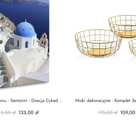
nu - Santorini - Grecja Cykady
Miski dekoracyjne - Komplet 3s
-...
-...
83,00 zł
133,00 zł
175,00 zł
109,00 