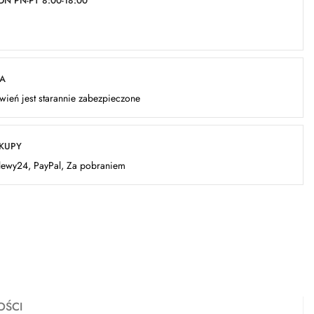
N PN-PT 8:00-18:00
KA
ień jest starannie zabezpieczone
AKUPY
elewy24, PayPal, Za pobraniem
OŚCI