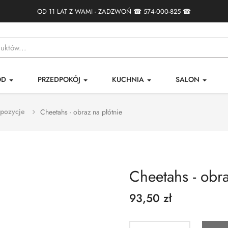
OD 11 LAT Z WAMI - ZADZWOŃ ☎
574-000-825
☎
ÓD
PRZEDPOKÓJ
KUCHNIA
SALON
pozycje
Cheetahs - obraz na płótnie
Cheetahs - obra
93,50 zł