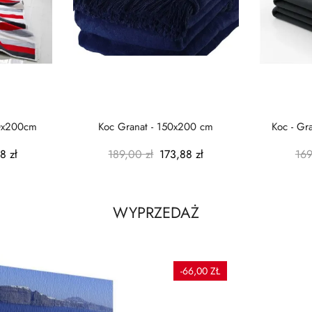
50x200cm
Koc Granat - 150x200 cm
Koc - Gra
8 zł
189,00 zł
173,88 zł
169
WYPRZEDAŻ
-66,00 ZŁ