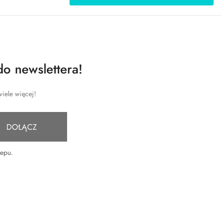
do newslettera!
iele więcej!
DOŁĄCZ
lepu
.