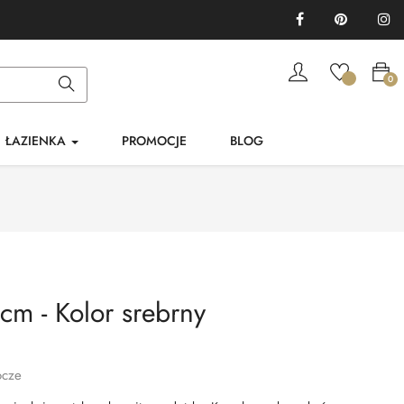
Facebook
Pinterest
In
0
ŁAZIENKA
PROMOCJE
BLOG
cm - Kolor srebrny
ocze