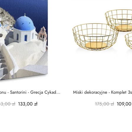
nu - Santorini - Grecja Cykady
Miski dekoracyjne - Komplet 3s
-...
-...
83,00 zł
133,00 zł
175,00 zł
109,00 