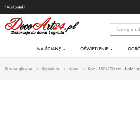
FAQ
Kontakt
NA ŚCIANĘ
OŚWIETLENIE
OGR
Strona główna
Sypialnia
Koce
Koc - 150x200 cm - Kolor s