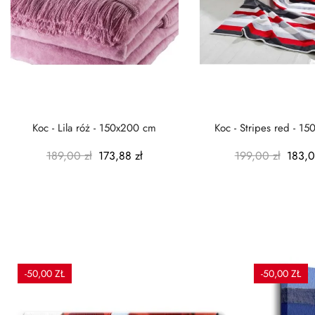
Koc - Lila róż - 150x200 cm
Koc - Stripes red - 1
189,00 zł
173,88 zł
199,00 zł
183,0
-50,00 ZŁ
-50,00 ZŁ