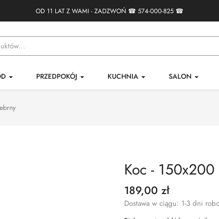
OD 11 LAT Z WAMI - ZADZWOŃ ☎
574-000-825
☎
ÓD
PRZEDPOKÓJ
KUCHNIA
SALON
rebrny
Koc - 150x200 
189,00 zł
Dostawa w ciągu: 1-3 dni rob