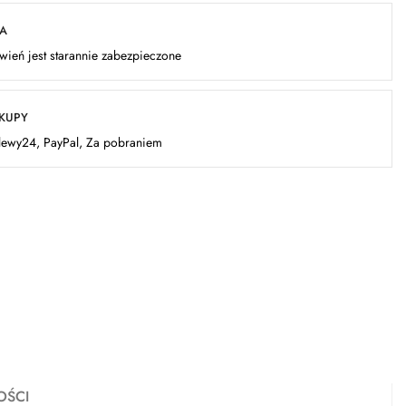
KA
ień jest starannie zabezpieczone
AKUPY
elewy24, PayPal, Za pobraniem
OŚCI