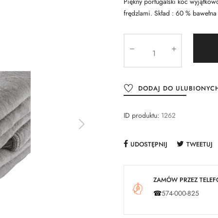
Piękny portugalski koc wyjątkow
frędzlami. Skład : 60 % bawełna
DODAJ DO ULUBIONYC
ID produktu:
1262
UDOSTĘPNIJ
TWEETUJ
ZAMÓW PRZEZ TELEFO
☎
574-000-825