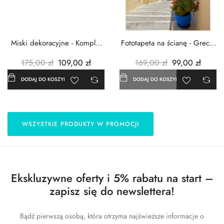
Miski dekoracyjne - Komplet
Fototapeta na ścianę - Grecja
3szt. - Metalowe -...
- 183x254 cm
175,00 zł
109,00 zł
169,00 zł
99,00 zł
DODAJ DO KOSZYKA
DODAJ DO KOSZYKA
WSZYSTKIE PRODUKTY W PROMOCJI
Ekskluzywne oferty i 5% rabatu na start –
zapisz się do newslettera!
Bądź pierwszą osobą, która otrzyma najświeższe informacje o