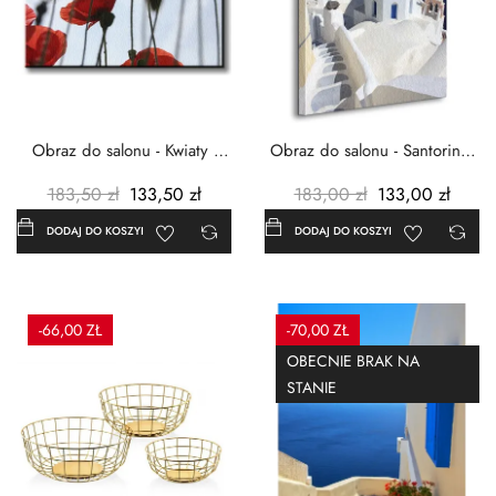
Obraz do salonu - Kwiaty -
Obraz do salonu - Santorini -
Czerwone maki -...
Grecja Cykady -...
183,50 zł
133,50 zł
183,00 zł
133,00 zł
DODAJ DO KOSZYKA
DODAJ DO KOSZYKA
-66,00 ZŁ
-70,00 ZŁ
OBECNIE BRAK NA
STANIE