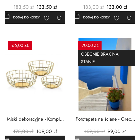
Czerwone maki -...
Grecja Cykady -...
183,50 zł
133,50 zł
183,00 zł
133,00 zł
DODAJ DO KOSZYKA
DODAJ DO KOSZYKA
-66,00 ZŁ
-70,00 ZŁ
OBECNIE BRAK NA
STANIE
Miski dekoracyjne - Komplet
Fototapeta na ścianę - Grecja
3szt. - Metalowe -...
- 183x254 cm
175,00 zł
109,00 zł
169,00 zł
99,00 zł