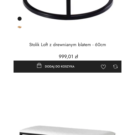
Czarny
półmat
Dąb
olejowany
Stolik Loft z drewnianym blatem - 60cm
999,01 zł
DODAJ DO KOSZYKA