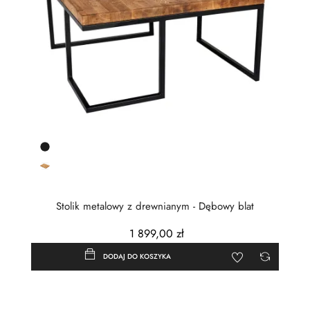
Czarny
półmat
Dąb
olejowany
Stolik metalowy z drewnianym - Dębowy blat
1 899,00 zł
DODAJ DO KOSZYKA