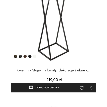
Złota
Srebrna
Miedziana
Czarny
Biały
patyna
patyna
patyna
półmat
Kwietnik - Stojak na kwiaty, dekoracje ślubne -...
219,00 zł
DODAJ DO KOSZYKA