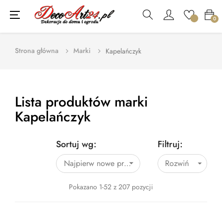
Toggle
☰
0
navigation
Strona główna
Marki
Kapelańczyk
Lista produktów marki
Kapelańczyk
Sortuj wg:
Filtruj:
Najpierw nowe produkty
Rozwiń

Pokazano 1-52 z 207 pozycji