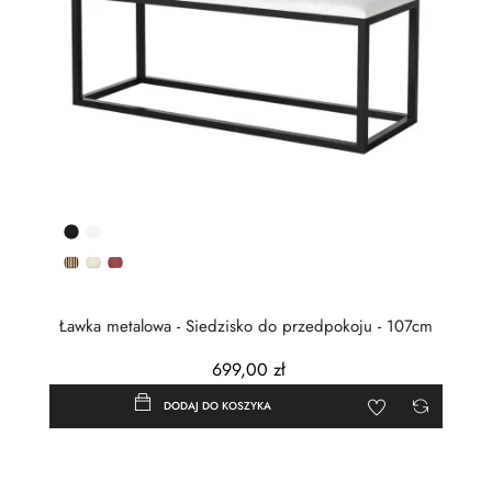
Czarny
Biały
półmat
OB-
OB-
OB-
3
15
16
Ławka metalowa - Siedzisko do przedpokoju - 107cm
699,00 zł
DODAJ DO KOSZYKA