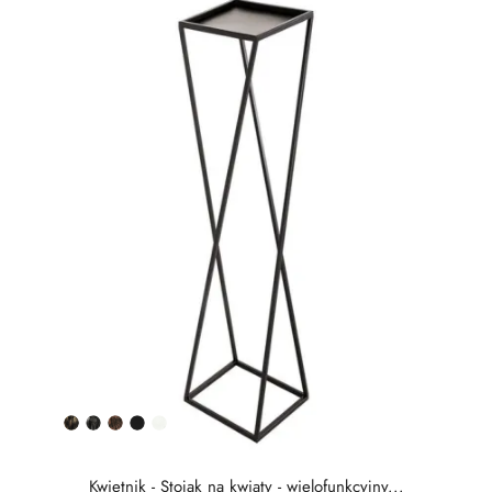
Złota
Srebrna
Miedziana
Czarny
Biały
patyna
patyna
patyna
półmat
Kwietnik - Stojak na kwiaty - wielofunkcyjny...