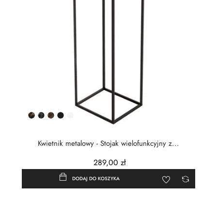
Złota
Srebrna
Miedziana
Czarny
Biały
patyna
patyna
patyna
półmat
Kwietnik metalowy - Stojak wielofunkcyjny z...
289,00 zł
DODAJ DO KOSZYKA