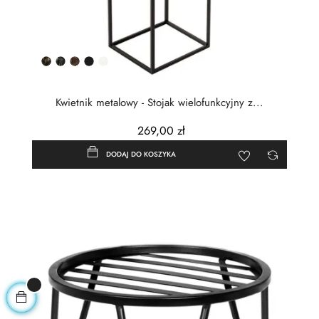
Złota
Srebrna
Miedziana
Czarny
Biały
patyna
patyna
patyna
półmat
Kwietnik metalowy - Stojak wielofunkcyjny z...
269,00 zł
DODAJ DO KOSZYKA