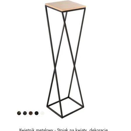
Złota
Srebrna
Miedziana
Czarny
Biały
patyna
patyna
patyna
półmat
Kwietnik metalowy - Stojak na kwiaty, dekoracje...