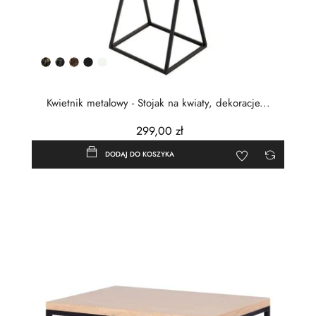
Złota
Srebrna
Miedziana
Czarny
Biały
patyna
patyna
patyna
półmat
Kwietnik metalowy - Stojak na kwiaty, dekoracje...
299,00 zł
DODAJ DO KOSZYKA