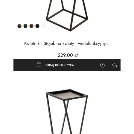
Złota
Srebrna
Miedziana
Czarny
Biały
patyna
patyna
patyna
półmat
Kwietnik - Stojak na kwiaty - wielofunkcyjny...
229,00 zł
DODAJ DO KOSZYKA