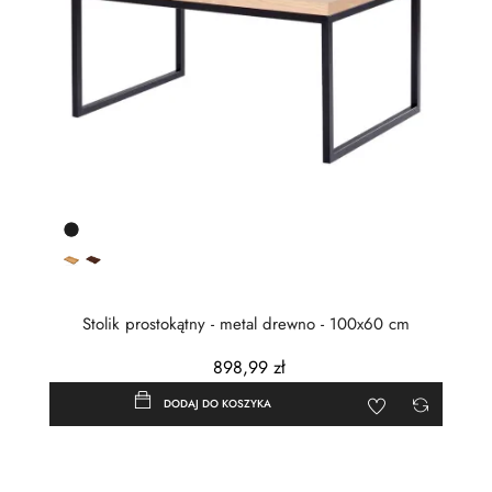
Czarny
półmat
Dąb
Dąb
naturalny
burgundzki
Stolik prostokątny - metal drewno - 100x60 cm
898,99 zł
DODAJ DO KOSZYKA