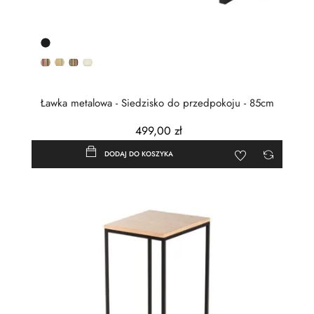
Czarny
półmat
OB-
OB-
OB-
OB-
1
2
3
15
Ławka metalowa - Siedzisko do przedpokoju - 85cm
499,00 zł
DODAJ DO KOSZYKA