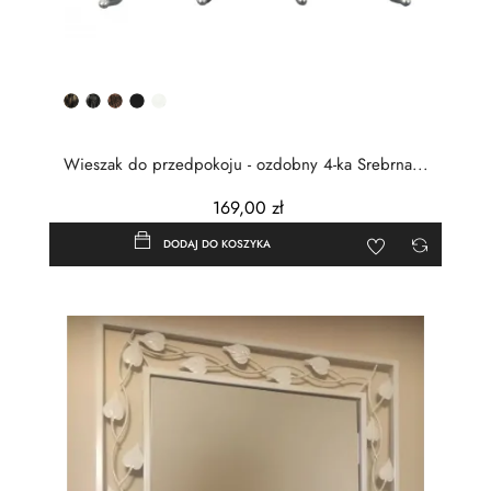
Złota
Srebrna
Miedziana
Czarny
Biały
patyna
patyna
patyna
półmat
Wieszak do przedpokoju - ozdobny 4-ka Srebrna...
169,00 zł
DODAJ DO KOSZYKA